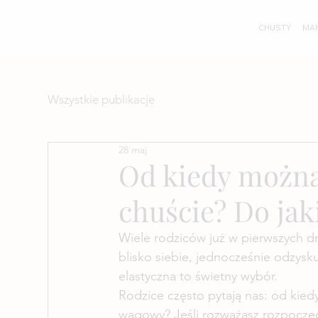
CHUSTY
MA
Wszystkie publikacje
28 maj
Od kiedy można
chuście? Do jak
Wiele rodziców już w pierwszych d
blisko siebie, jednocześnie odzys
elastyczna to świetny wybór.
Rodzice często pytają nas: od kiedy
wagowy? Jeśli rozważasz rozpoczęc