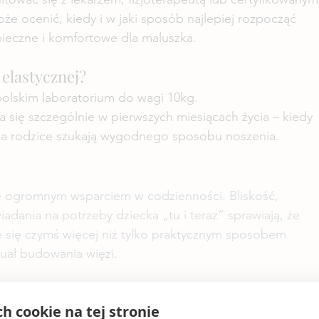
że ocenić, kiedy i w jaki sposób najlepiej rozpocząć 
ieczne i komfortowe dla maluszka.
 elastycznej?
olskim laboratorium do wagi 10kg.
a się szczególnie w pierwszych miesiącach życia – kiedy 
, a rodzice szukają wygodnego sposobu noszenia.
ię ogromnym wsparciem w codzienności. Bliskość, 
ania na potrzeby dziecka „tu i teraz” sprawiają, że 
e się czymś więcej niż tylko praktycznym sposobem 
tuał budowania więzi.
e chusty do noszenia dzieci:
ch cookie na tej stronie