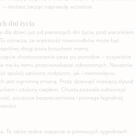
  – możesz zacząć naprawdę wcześnie.
h dni życia
a dla dzieci już od pierwszych dni życia, pod warunkiem 
 To oznacza, że większość noworodków może być 
wspólnej drogi poza brzuchem mamy.
częcie chustonoszenia zaraz po porodzie – oczywiście 
i nie ma ku temu przeciwwskazań zdrowotnych. Noszenie 
eźć spokój zarówno rodzicom, jak i niemowlęciu.
 jest ogromną zmianą. Przez dziewięć miesięcy słyszał 
 ruchem i otulony ciepłem. Chusta pozwala odtworzyć 
skość, poczucie bezpieczeństwa i pomaga łagodniej 
istości.
a. To także realne wsparcie w pierwszych tygodniach 