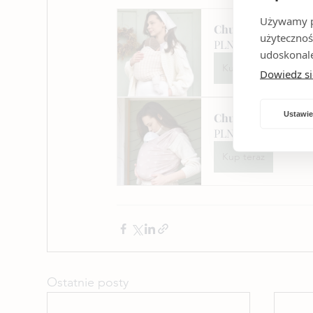
Używamy pl
Chusta Elastyczna 
użytecznoś
PLN 279.00
udoskonale
Kup teraz
Dowiedz si
Ustawie
Chusta Elastyczna 
PLN 279.00
Kup teraz
Ostatnie posty