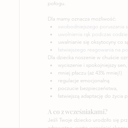
połogu.
Dla mamy oznacza możliwość:
swobodniejszego poruszania s
uwolnienia rąk podczas codzie
uwalnianie się oksytocyny co sp
łatwiejszego reagowania na po
Dla dziecka noszenie w chuście oz
wyciszenie i spokojniejszy sen,
mniej płaczu (aż 43% mniej!)
regulacje emocjonalną
poczucie bezpieczeństwa,
łatwiejszą adaptację do życia
A co z wcześniakami?
Jeśli Twoje dziecko urodziło się pr
zdrowotne, warto wcześniej skonsul