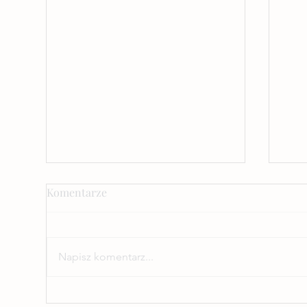
Komentarze
Napisz komentarz...
Moje dziecko nie lubi chusty -
Pod