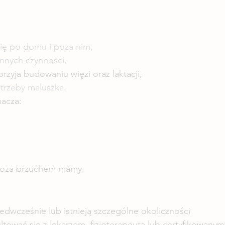
ię po domu i poza nim,
nnych czynności,
rzyja budowaniu więzi oraz laktacji,
trzeby maluszka.
nacza:
 poza brzuchem mamy.
zedwcześnie lub istnieją szczególne okoliczności 
tować się z lekarzem, fizjoterapeutą lub certyfikowanym