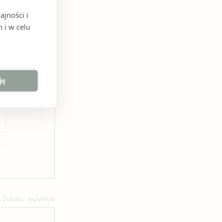
jności i
 i w celu
ję
Zobacz wszystkie