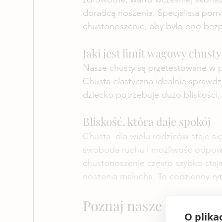
doradcą noszenia. Specjalista pomo
chustonoszenie, aby było ono bezp
Jaki jest limit wagowy chusty
Nasze chusty są przetestowane w p
Chusta elastyczna idealnie sprawdz
dziecko potrzebuje dużo bliskości
Bliskość, która daje spokój
Chusta  dla wielu rodziców staje s
swoboda ruchu i możliwość odpowiad
chustonoszenie często szybko staj
noszenia malucha. To codzienny ry
Poznaj nasze najnowsz
O plika