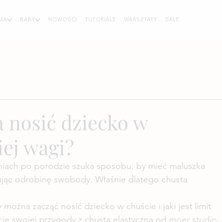
MA
BABY
NOWOŚCI
TUTORIALE
WARSZTATY
SALE
 nosić dziecko w
iej wagi?
niach po porodzie szuka sposobu, by mieć maluszka 
kując odrobinę swobody. Właśnie dlatego chusta 
 można zacząć nosić dziecko w chuście i jaki jest limit 
ie swojej przygody z chustą elastyczną od 
moer studio
,