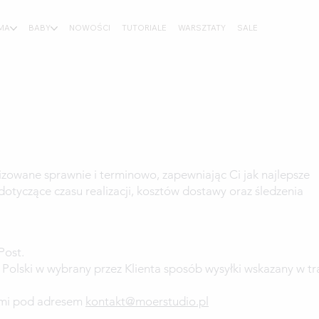
MA
BABY
NOWOŚCI
TUTORIALE
WARSZTATY
SALE
zowane sprawnie i terminowo, zapewniając Ci jak najlepsze
otyczące czasu realizacji, kosztów dostawy oraz śledzenia
Post.
lski w wybrany przez Klienta sposób wysyłki wskazany w tr
 nami pod adresem
kontakt@moerstudio.pl