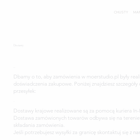
CHUSTY
MA
Dostawy
Dostawy w Moer
Dbamy o to, aby zamówienia w moerstudio.pl były reali
doświadczenia zakupowe. Poniżej znajdziesz szczegóły d
przesyłek:
Kurier
Dostawy krajowe realizowane są za pomocą kuriera In-
Dostawa zamówionych towarów odbywa się na terenie Po
składania zamówienia.
Jeśli potrzebujesz wysyłki za granicę skontaktuj się z