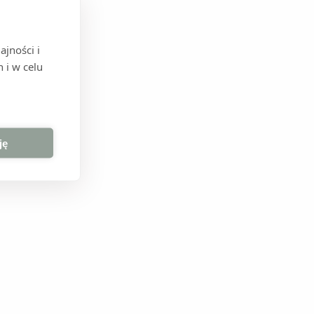
łki na
jności i
 i w celu
ję