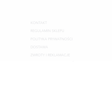
KONTAKT
REGULAMIN SKLEPU
POLITYKA PRYWATNOŚCI
DOSTAWA
ZWROTY I REKLAMACJE
PROGRAM DLA DORADCÓW
ODSTĄP OD UMOWY TUTAJ