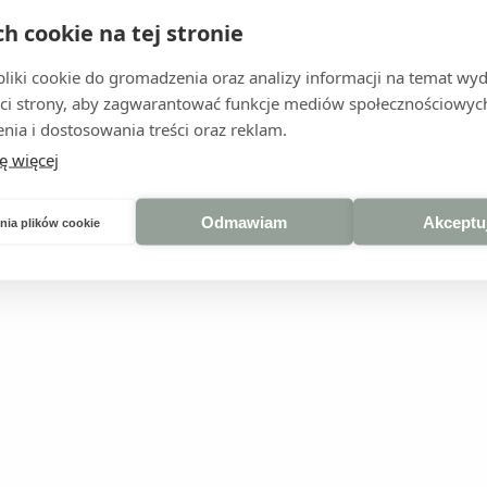
dzenia, który pozwoli Ci na bieżąco sprawdzać status przesy
ch cookie na tej stronie
nia dotyczące statusu zamówienia, skontaktuj się pod adresem
iki cookie do gromadzenia oraz analizy informacji na temat wyda
ci strony, aby zagwarantować funkcje mediów społecznościowych
nia i dostosowania treści oraz reklam.
ę więcej
Odmawiam
Akceptu
nia plików cookie