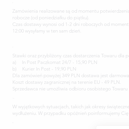
Czas dostawy
Zamówienia realizowane są od momentu potwierdzenia 
robocze (od poniedziałku do piątku).
Czas dostawy wynosi od 1-2 dni roboczych od momentu
12:00 wysyłamy w ten sam dzień.
Koszt dostawy
Stawki oraz przybliżony czas dostarczenia Towaru dla p
a) In Post Paczkomat 24/7 - 15,90 PLN
b) Kurier In Post - 19,90 PLN
Dla zamówień powyżej 349 PLN dostawa jest darmowa n
Koszt dostawy zagranicznej na terenie EU - 49 PLN.
Sprzedawca nie umożliwia odbioru osobistego Towaru p
Możliwe opóźnienia
W wyjątkowych sytuacjach, takich jak okresy świąteczn
wydłużeniu. W przypadku opóźnień poinformujemy Cię
Śledzenie dostawy