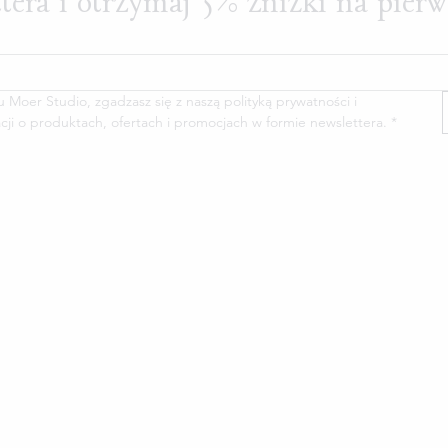
ttera i otrzymaj 5% zniżki na pier
oer Studio, zgadzasz się z naszą polityką prywatności i 
cji o produktach, ofertach i promocjach w formie newslettera.
*