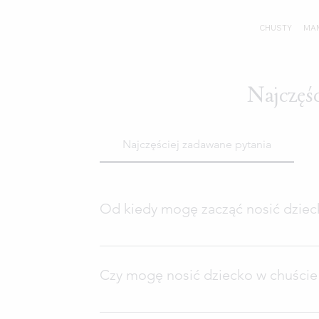
CHUSTY
MA
Najczęśc
Najczęściej zadawane pytania
Od kiedy mogę zacząć nosić dzieck
Chusta przeznaczona jest do użytku od pierw
przeciwwskazań, zachęcamy do rozpoczęcia 
Czy mogę nosić dziecko w chuście 
świat. Jeśli Twoje dziecko jest wcześniaki
lub doradcą noszenia, przed rozpoczęciem
Chusta trzyma dziecko wysoko, dzięki czemu