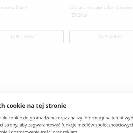
Kimono Dune
Otulacz + czapeczka - Blosso
Cena
159,00 zł
KUP TERAZ
KUP TERAZ
any wzór
nowość
nowość
ch cookie na tej stronie
iki cookie do gromadzenia oraz analizy informacji na temat wyda
ci strony, aby zagwarantować funkcje mediów społecznościowych
nia i dostosowania treści oraz reklam.
nk Kosmetyczka - MAMA
- Cottage
z bawełny organicznej -
Opaska - Basil
Scrunchie - Bee
Piżamka z bawełny organiczne