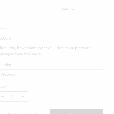
Poprzedni
Dalej
ka Soft Bloom
ena
0,00 zł
ięciutka, bawełniana opaska – idealna na pierwsze
iesiące życia maluszka.
ozmiar
ztuk