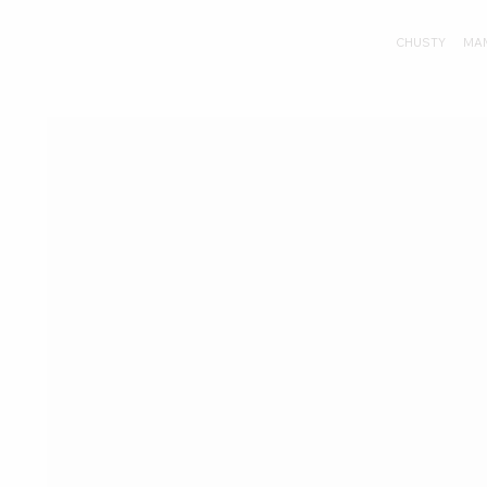
CHUSTY
MA
Strona Główna
>
Opaska Soft Bloom