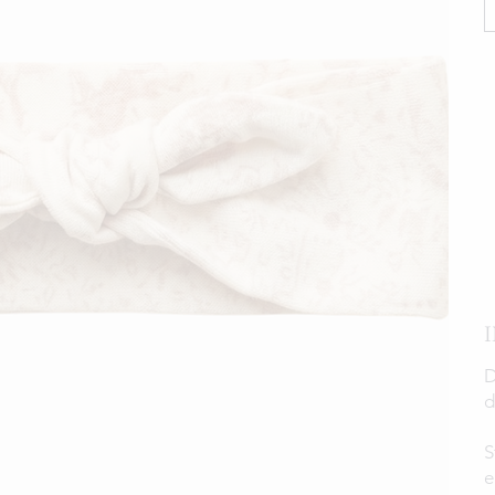
D
d
S
e