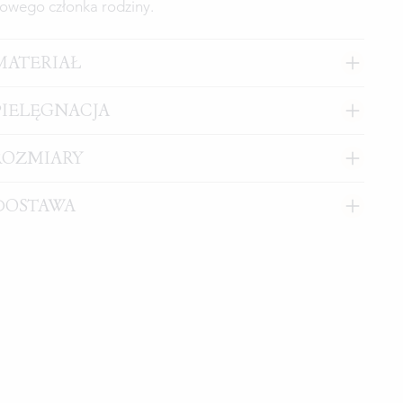
owego członka rodziny.
MATERIAŁ
PIELĘGNACJA
ROZMIARY
DOSTAWA