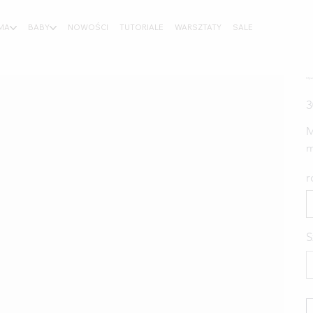
MA
BABY
NOWOŚCI
TUTORIALE
WARSZTATY
SALE
Opas
C
3
M
m
r
S