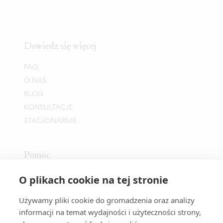
Dowiedz się więcej
FAQ
O NAS
BLOG
KONSULTACJE
STACJONARNIE
Pomoc
KONTAKT
O plikach cookie na tej stronie
REGULAMIN SKLEPU
Używamy pliki cookie do gromadzenia oraz analizy
POLITYKA PRYWATNOŚCI
informacji na temat wydajności i użyteczności strony,